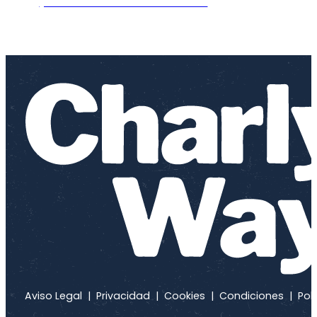
¡ME APUNTO AL EVENTO!
LET 'S GO!
Aviso Legal
|
Privacidad
|
Cookies
|
Condiciones
|
Polí