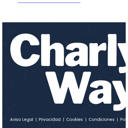
¡ACCEDER A LA OFERTA!
LET 'S GO!
Aviso Legal
|
Privacidad
|
Cookies
|
Condiciones
|
Polí