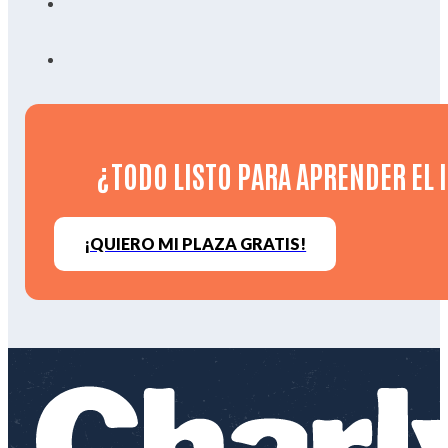
¿TODO LISTO PARA APRENDER EL I
¡QUIERO MI PLAZA GRATIS!
LET 'S GO!