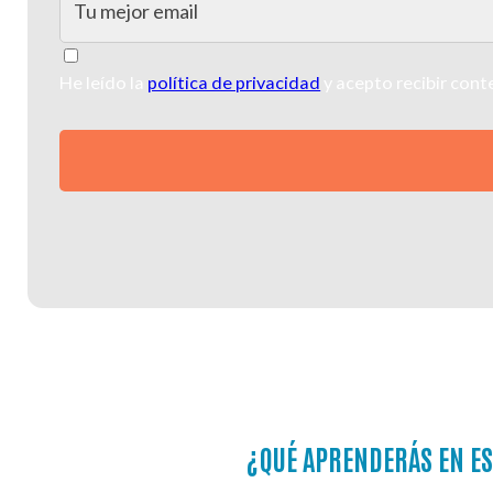
(Required)
(Required)
Consentimiento
He leído la
política de privacidad
y acepto recibir con
(Required)
¿QUÉ APRENDERÁS EN E