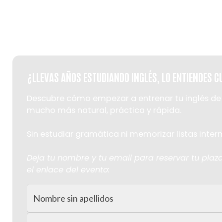
El método de 3 pasos
con el que más de 21.00
comprensión y fl
MIÉRCOLES 1 DE JULIO · 19H
¿LLEVAS AÑOS ESTUDIANDO INGLÉS, LO ENTIENDES 
Descubre cómo empezar a entrenar tu inglés d
mucho más natural, práctica y rápida.
Sin estudiar gramática ni memorizar listas inter
Deja tu nombre y tu email para reservar tu plaz
el enlace del evento:
Nombre
sin
apellidos
Email